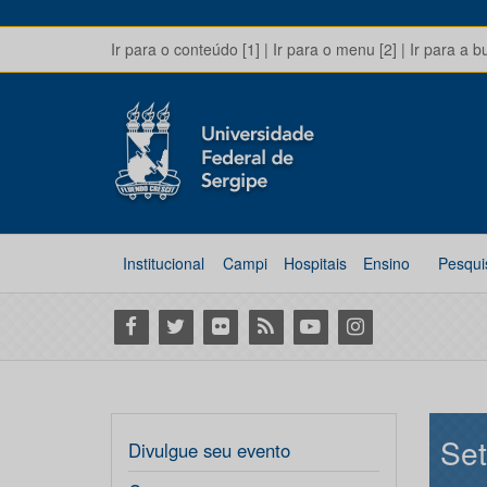
Ir para o conteúdo [1]
|
Ir para o menu [2]
|
Ir para a b
Institucional
Campi
Hospitais
Ensino
Pesqui
Facebook
Twitter
Flickr
RSS
Youtube
Instagram
Set
Divulgue seu evento