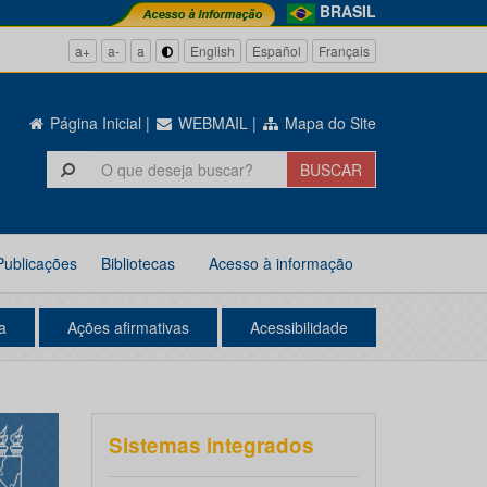
BRASIL
a+
a-
a
English
Español
Français
Página Inicial
|
WEBMAIL
|
Mapa do Site
Publicações
Bibliotecas
Acesso à informação
a
Ações afirmativas
Acessibilidade
Sistemas integrados